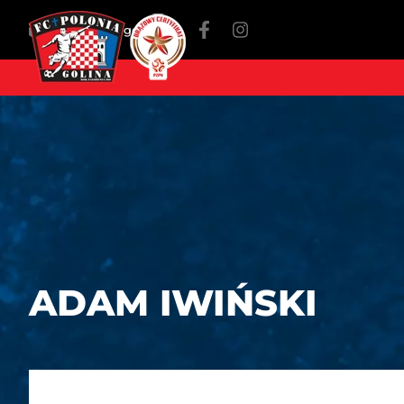
fc@poloniagolina.pl
ADAM IWIŃSKI